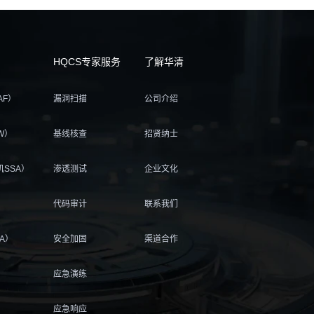
HQCS专家服务
了解华清
AF）
漏洞扫描
公司介绍
W）
基线核查
招贤纳士
SSA）
渗透测试
企业文化
）
代码审计
联系我们
A）
安全加固
渠道合作
应急演练
应急响应